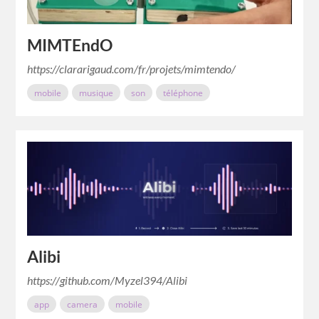
MIMTEndO
https://clararigaud.com/fr/projets/mimtendo/
mobile
musique
son
téléphone
Alibi
https://github.com/Myzel394/Alibi
app
camera
mobile