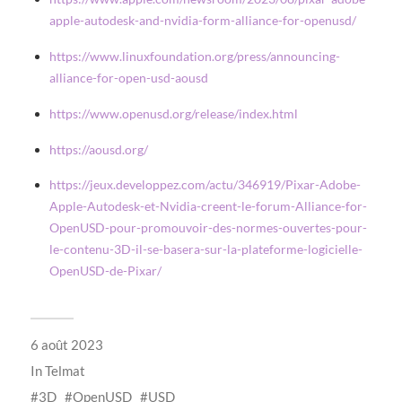
apple-autodesk-and-nvidia-form-alliance-for-openusd/
https://www.linuxfoundation.org/press/announcing-
alliance-for-open-usd-aousd
https://www.openusd.org/release/index.html
https://aousd.org/
https://jeux.developpez.com/actu/346919/Pixar-Adobe-
Apple-Autodesk-et-Nvidia-creent-le-forum-Alliance-for-
OpenUSD-pour-promouvoir-des-normes-ouvertes-pour-
le-contenu-3D-il-se-basera-sur-la-plateforme-logicielle-
OpenUSD-de-Pixar/
6 août 2023
In
Telmat
3D
OpenUSD
USD