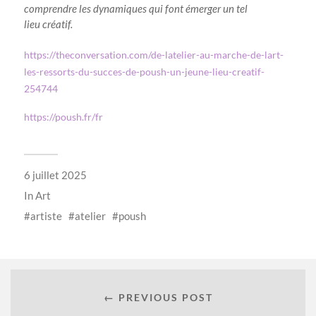
comprendre les dynamiques qui font émerger un tel
lieu créatif.
https://theconversation.com/de-latelier-au-marche-de-lart-
les-ressorts-du-succes-de-poush-un-jeune-lieu-creatif-
254744
https://poush.fr/fr
6 juillet 2025
In
Art
artiste
atelier
poush
← PREVIOUS POST