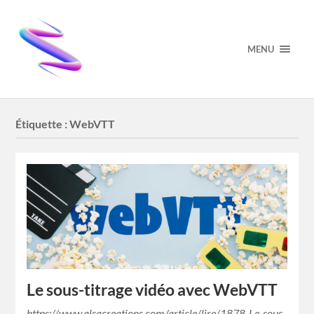
MENU
Étiquette :
WebVTT
Le sous-titrage vidéo avec WebVTT
https://www.alsacreations.com/article/lire/1878-Le-sous-